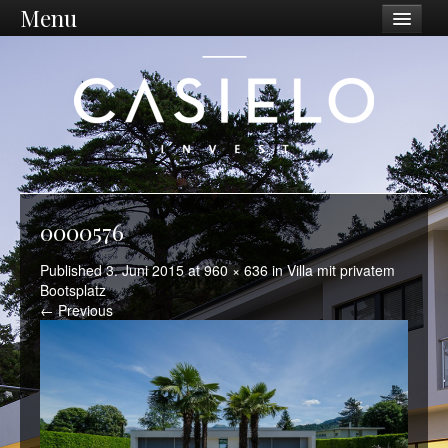
Menu
Unternehmen
Philosophie
Vision / Mission
Dienstleistungen
Unternehmen
0000576
Standort Ostschweiz
Published
3. Juni 2015
at
960 × 636
in
Villa mit privatem
Bootsplatz
Was wir tun
← Previous
Ankauf
Sanierungen
Projektentwicklung