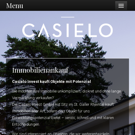
Menu
Unternehmen
Philosophie
Vision / Mission
Dienstleistungen
Unternehmen
Immobilienankauf
Standort Ostschweiz
Casielo Invest kauft Objekte mit Potenzial
Was wir tun
Sie möchten Ihre Immobilie unkompliziert, diskret und ohne lange
Vermarktung verkaufen?
Ankauf
Die Casielo Invest GmbH mit Sitz im St. Galler Rheintal kauft
Immobilien aller Art, sofern das Objekt für uns
Sanierungen
Entwicklungspotenzial bietet – seriös, schnell und mit klaren
Entscheidungen.
Projektentwicklung
Wir sind interessiert an Objekten, die wir weiterentwickeln,