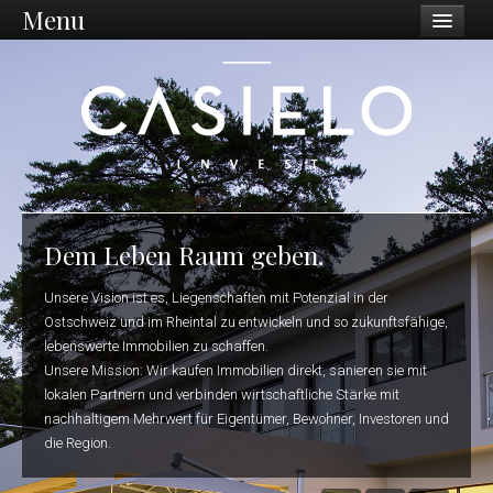
Menu
Unternehmen
Philosophie
Vision / Mission
Dienstleistungen
Unternehmen
Dem Leben Raum geben.
Standort Ostschweiz
Unsere Vision ist es, Liegenschaften mit Potenzial in der
Ostschweiz und im Rheintal zu entwickeln und so zukunftsfähige,
Was wir tun
lebenswerte Immobilien zu schaffen.
Ankauf
Unsere Mission: Wir kaufen Immobilien direkt, sanieren sie mit
lokalen Partnern und verbinden wirtschaftliche Stärke mit
Sanierungen
nachhaltigem Mehrwert für Eigentümer, Bewohner, Investoren und
die Region.
Projektentwicklung