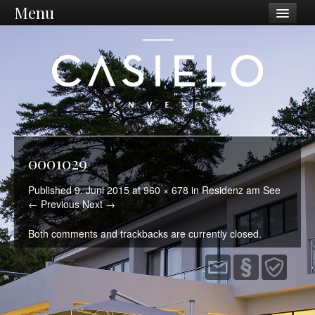
Menu
Unternehmen
Philosophie
Vision / Mission
Dienstleistungen
Unternehmen
0001029
Standort Ostschweiz
Published
9. Juni 2015
at
960 × 678
in
Residenz am See
← Previous
Next →
Was wir tun
Both comments and trackbacks are currently closed.
Ankauf
Sanierungen
Projektentwicklung