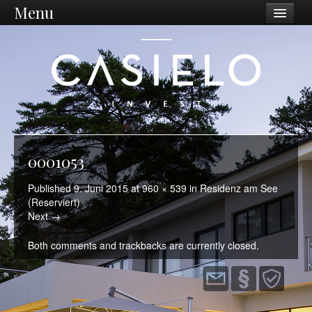
Menu
Unternehmen
Philosophie
Vision / Mission
Dienstleistungen
Unternehmen
0001053
Standort Ostschweiz
Published
9. Juni 2015
at
960 × 539
in
Residenz am See
(Reserviert)
Was wir tun
Next →
Ankauf
Both comments and trackbacks are currently closed.
Sanierungen
Projektentwicklung