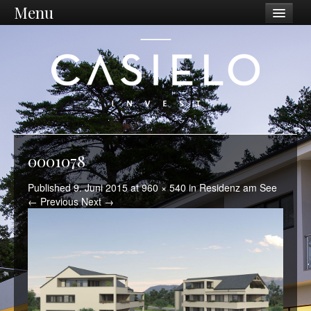
Menu
Unternehmen
Philosophie
Vision / Mission
Dienstleistungen
Unternehmen
0001078
Standort Ostschweiz
Published
9. Juni 2015
at
960 × 540
in
Residenz am See
← Previous
Next →
Was wir tun
Ankauf
Sanierungen
Projektentwicklung