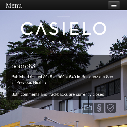
Menu
Unternehmen
Philosophie
Vision / Mission
Dienstleistungen
Unternehmen
0001088
Standort Ostschweiz
Published
9. Juni 2015
at
960 × 540
in
Residenz am See
← Previous
Next →
Was wir tun
Both comments and trackbacks are currently closed.
Ankauf
Sanierungen
Projektentwicklung