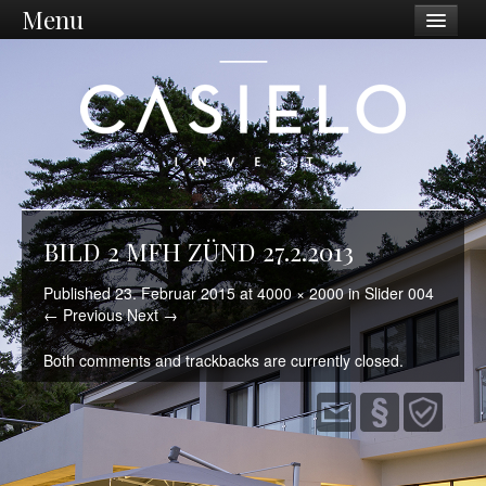
Menu
Unternehmen
Philosophie
Vision / Mission
Dienstleistungen
Unternehmen
BILD 2 MFH ZÜND 27.2.2013
Standort Ostschweiz
Published
23. Februar 2015
at
4000 × 2000
in
Slider 004
← Previous
Next →
Was wir tun
Both comments and trackbacks are currently closed.
Ankauf
Sanierungen
Projektentwicklung