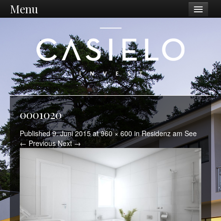
Menu
Unternehmen
Philosophie
Vision / Mission
Dienstleistungen
Unternehmen
0001020
Standort Ostschweiz
Published
9. Juni 2015
at
960 × 600
in
Residenz am See
← Previous
Next →
Was wir tun
Ankauf
Sanierungen
Projektentwicklung