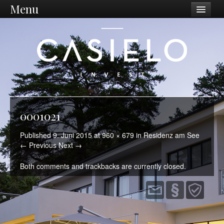
Menu
Unternehmen
Philosophie
Vision / Mission
Dienstleistungen
Unternehmen
0001021
Standort Ostschweiz
Published
9. Juni 2015
at
960 × 679
in
Residenz am See
← Previous
Next →
Was wir tun
Both comments and trackbacks are currently closed.
Ankauf
Sanierungen
Projektentwicklung