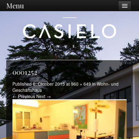
Menu
Unternehmen
Philosophie
Vision / Mission
Dienstleistungen
Unternehmen
0001252
Standort Ostschweiz
Published
6. Oktober 2015
at
960 × 649
in
Wohn- und
Geschäftshaus
Was wir tun
← Previous
Next →
Ankauf
Sanierungen
Projektentwicklung