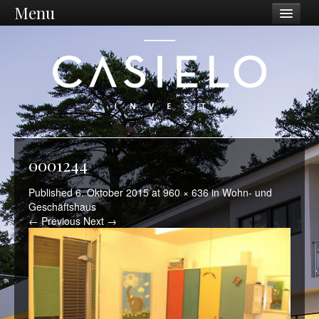
Menu
Unternehmen
Philosophie
Vision / Mission
Dienstleistungen
Unternehmen
0001244
Standort Ostschweiz
Published
6. Oktober 2015
at
960 × 636
in
Wohn- und
Geschäftshaus
Was wir tun
← Previous
Next →
Ankauf
Sanierungen
Projektentwicklung